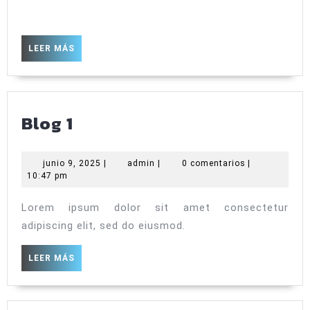
LEER
LEER MÁS
MÁS
Blog
Blog 1
1
junio
admin
junio 9, 2025
|
admin
|
0 comentarios
|
9,
10:47 pm
2025
Lorem ipsum dolor sit amet consectetur
adipiscing elit, sed do eiusmod.
LEER
LEER MÁS
MÁS