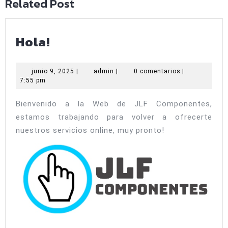
Related Post
Hola!
Hola!
junio
admin
junio 9, 2025
|
admin
|
0 comentarios
|
9,
7:55 pm
2025
Bienvenido a la Web de JLF Componentes,
estamos trabajando para volver a ofrecerte
nuestros servicios online, muy pronto!