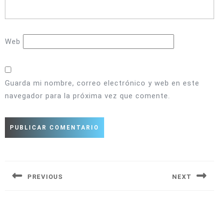
Web
Guarda mi nombre, correo electrónico y web en este
navegador para la próxima vez que comente.
Navegación
de
entradas
PREVIOUS
NEXT
Entrada
Siguiente
anterior:
entrada: