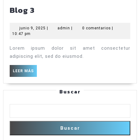
Blog
Blog 3
3
junio
admin
junio 9, 2025
|
admin
|
0 comentarios
|
9,
10:47 pm
2025
Lorem ipsum dolor sit amet consectetur
adipiscing elit, sed do eiusmod.
LEER
LEER MÁS
MÁS
Buscar
Buscar