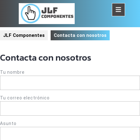
Saltar
al
contenido
Botó
de
JLF Componentes
Contacta con nosotros
aper
Contacta con nosotros
Tu nombre
Tu correo electrónico
Asunto