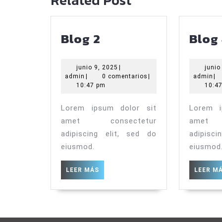
Blog
Blog 2
Blog
2
junio
junio 9, 2025
|
junio
admin
9,
ad
admin
|
0 comentarios
|
admin
|
2025
10:47 pm
10:4
Lorem ipsum dolor sit
Lorem i
amet consectetur
amet 
adipiscing elit, sed do
adipisc
eiusmod.
eiusmod
LEER
LEER MÁS
LEER M
MÁS