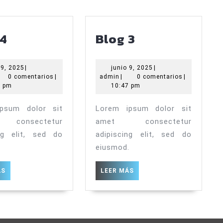
Blog
Blog
 4
Blog 3
4
3
junio
junio
 9, 2025
|
junio 9, 2025
|
min
9,
admin
9,
0 comentarios
|
admin
|
0 comentarios
|
2025
2025
7 pm
10:47 pm
psum dolor sit
Lorem ipsum dolor sit
consectetur
amet consectetur
ing elit, sed do
adipiscing elit, sed do
.
eiusmod.
LEER
LEER
ÁS
LEER MÁS
MÁS
MÁS