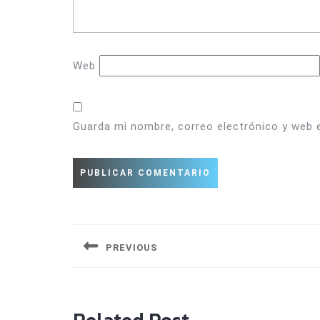
Web
Guarda mi nombre, correo electrónico y web 
Navegación
de
PREVIOUS
entradas
Entrada
anterior:
Related Post