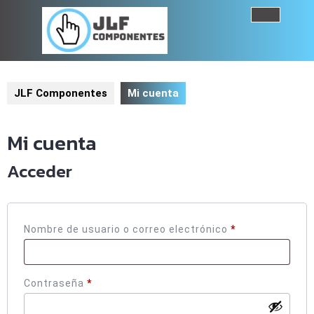
Saltar
al
Botó
contenido
de
JLF Componentes
Mi cuenta
aper
Mi cuenta
Acceder
Obligatorio
Nombre de usuario o correo electrónico
*
Obligatorio
Contraseña
*